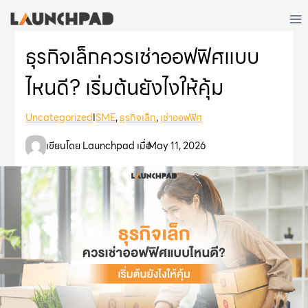
Skip
to
content
ธุรกิจเล็กควรเช่าออฟฟิศแบบ
ไหนดี? เริ่มต้นยังไงให้คุ้ม
Uncategorized
I
SME
, 
ธุรกิจเล็ก
, 
เช่าออฟฟิศ
เขียนโดย Launchpad เมื่อ
May 11, 2026