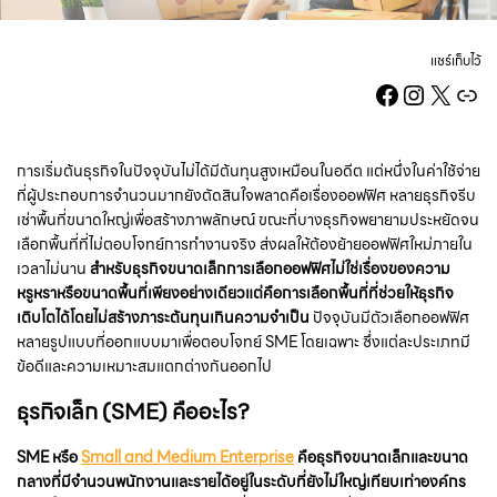
แชร์เก็บไว้
Facebook
Instag
X
Lin
การเริ่มต้นธุรกิจในปัจจุบันไม่ได้มีต้นทุนสูงเหมือนในอดีต แต่หนึ่งในค่าใช้จ่าย
ที่ผู้ประกอบการจำนวนมากยังตัดสินใจพลาดคือเรื่องออฟฟิศ หลายธุรกิจรีบ
เช่าพื้นที่ขนาดใหญ่เพื่อสร้างภาพลักษณ์ ขณะที่บางธุรกิจพยายามประหยัดจน
เลือกพื้นที่ที่ไม่ตอบโจทย์การทำงานจริง ส่งผลให้ต้องย้ายออฟฟิศใหม่ภายใน
เวลาไม่นาน
สำหรับธุรกิจขนาดเล็กการเลือกออฟฟิศไม่ใช่เรื่องของความ
หรูหราหรือขนาดพื้นที่เพียงอย่างเดียวแต่คือการเลือกพื้นที่ที่ช่วยให้ธุรกิจ
เติบโตได้โดยไม่สร้างภาระต้นทุนเกินความจำเป็น
ปัจจุบันมีตัวเลือกออฟฟิศ
หลายรูปแบบที่ออกแบบมาเพื่อตอบโจทย์ SME โดยเฉพาะ ซึ่งแต่ละประเภทมี
ข้อดีและความเหมาะสมแตกต่างกันออกไป
ธุรกิจเล็ก (SME) คืออะไร?
SME หรือ
Small and Medium Enterprise
คือธุรกิจขนาดเล็กและขนาด
กลางที่มีจำนวนพนักงานและรายได้อยู่ในระดับที่ยังไม่ใหญ่เทียบเท่าองค์กร