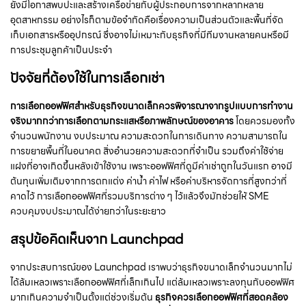
ยังมีโอกาสพบปะและสร้างเครือข่ายกับผู้ประกอบการจากหลากหลาย
อุตสาหกรรม อย่างไรก็ตามข้อจำกัดคือเรื่องความเป็นส่วนตัวและพื้นที่จัด
เก็บเอกสารหรืออุปกรณ์ ซึ่งอาจไม่เหมาะกับธุรกิจที่มีทีมงานหลายคนหรือมี
การประชุมลูกค้าเป็นประจำ
ปัจจัยที่ต้องใช้ในการเลือกเช่า
การเลือกออฟฟิศสำหรับธุรกิจขนาดเล็กควรพิจารณาจากรูปแบบการทำงาน
จริงมากกว่าการเลือกตามกระแสหรือภาพลักษณ์ของอาคาร
โดยควรมองทั้ง
จำนวนพนักงาน งบประมาณ ความสะดวกในการเดินทาง ความสามารถใน
การขยายพื้นที่ในอนาคต สิ่งอำนวยความสะดวกที่จำเป็น รวมถึงค่าใช้จ่าย
แฝงที่อาจเกิดขึ้นหลังเข้าใช้งาน เพราะออฟฟิศที่ดูมีค่าเช่าถูกในวันแรก อาจมี
ต้นทุนเพิ่มเติมจากการตกแต่ง ค่าน้ำ ค่าไฟ หรือค่าบริหารจัดการที่สูงกว่าที่
คาดไว้ การเลือกออฟฟิศที่รวมบริการต่าง ๆ ไว้แล้วจึงมักช่วยให้ SME
ควบคุมงบประมาณได้ง่ายกว่าในระยะยาว
สรุปข้อคิดเห็นจาก Launchpad
จากประสบการณ์ของ Launchpad เราพบว่าธุรกิจขนาดเล็กจำนวนมากไม่
ได้ล้มเหลวเพราะเลือกออฟฟิศที่เล็กเกินไป แต่ล้มเหลวเพราะลงทุนกับออฟฟิศ
มากเกินความจำเป็นตั้งแต่ช่วงเริ่มต้น
ธุรกิจควรเลือกออฟฟิศที่สอดคล้อง