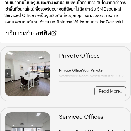
กับขนาดทีมในปัจจุบันและสามารถปรับเปลี่ยนได้ตามการเติบโตมากกว่าการ
เช่าพื้นที่ขนาดใหญ่เพื่อรองรับอนาคตที่ยังมาไม่ถึง
สำหรับ SME ส่วนใหญ่
Serviced Office ถือเป็นจุดเริ่มต้นที่สมดุลที่สุด เพราะช่วยลดภาระการ
ลงทุน ควบคุมต้นทุนได้ง่าย และเปิดโอกาสให้ผู้ประกอบการนำทรัพยากรไป
โฟกัสกับการเติบโตของธุรกิจได้อย่างเต็มที่
บริการเช่าออฟฟิศ
Private Offices
Private OfficeYour Private Workspace.
Private OfficeYour Private
Workspace.Ready When You Are. Fully-
furnished private offices for teams of all
Show More
sizes. Move in today and work in a
Read More..
professional environment in the heart of
Sathorn-Silom, near BTS Saint Louis.
Private Office for Every Team 1-3
People Office Perfect for founder and
Serviced Offices
Solo Professional 4-6 People Office Idea
for small team and…
Serviced Office 24/7 access High speed