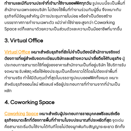
ทำงานและมีทีมงานประจำที่เข้ามาใช้งานออฟฟิศทุกวัน
รูปแบบนี้จะเป็นพื้นที่
สำนักงานเฉพาะของบริษัท ไม่ต้องใช้พื้นที่ทำงานร่วมกับผู้อื่น จึงเหมาะกับ
ธุรกิจที่มีข้อมูลสำคัญ มีการประชุมภายในบ่อย หรือจำเป็นต้องสร้าง
บรรยากาศการทำงานเฉพาะตัว แม้ว่าค่าใช้จ่ายจะสูงกว่า Coworking
Space แต่ก็แลกมาด้วยความเป็นส่วนตัวและความเป็นมืออาชีพที่มากขึ้น
3.
Virtual Office
Virtual Office
เหมาะสำหรับธุรกิจที่ยังไม่จำเป็นต้องมีสำนักงานจริงแต่
ต้องการที่อยู่สำหรับจดทะเบียนบริษัทและสร้างความน่าเชื่อถือให้กับธุรกิจ
ผู้
ประกอบการสามารถใช้ที่อยู่ของอาคารสำนักงานเป็นที่อยู่บริษัท ใช้บริการรับ
จดหมาย รับพัสดุ หรือใช้ห้องประชุมเป็นครั้งคราวได้โดยไม่ต้องเช่าพื้นที่
ทำงานจริง ทำให้มีต้นทุนต่ำที่สุดในบรรดารูปแบบออฟฟิศทั้งหมด เหมาะ
สำหรับธุรกิจออนไลน์ ฟรีแลนซ์ หรือผู้ประกอบการที่ทำงานจากที่บ้านเป็น
หลัก
4.
Coworking Space
Coworking Space
เหมาะสำหรับผู้ประกอบการรายบุคคลฟรีแลนซ์หรือ
ธุรกิจขนาดเล็กที่ต้องการพื้นที่ทำงานในงบประมาณที่ประหยัดที่สุด
จุดเด่น
คือสามารถเริ่มต้นใช้งานได้ทันทีโดยไม่ต้องผูกพันกับสัญญาระยะยาว อีกทั้ง