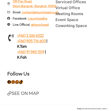
139 Pan Road,
Serviced Offices
Silom,Bangrak, Bangkok 10500
Virtual Office
Email:
contact@launchpad.co.th
Meeting Rooms
Facebook:
Launchpadhq
Event Space
Line Official:
@launchpad
Coworking Space
+(66) 2 266 6222
+(66) 905 716 603
|
K.Tom
+(66) 91 945 1519
|
K.Fah
Follow Us
Facebook
Instagram
WhatsApp
TikTok
SEE ON MAP
© 2026
CRAFTED BY
SIXTYGRAM DIGITAL A
GENCY