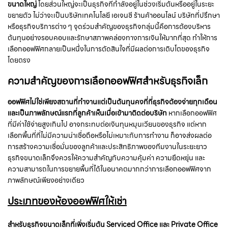
ขนาดใหญ่
โดยส่วนใหญ่จะเป็นธุรกิจที่กำลังอยู่ในช่วงเริ่มต้นหรืออยู่ในระยะ
ขยายตัว ไม่ว่าจะเป็นบริษัทเทคโนโลยี เอเจนซี ร้านค้าออนไลน์ บริษัทที่ปรึกษา
หรือธุรกิจบริการต่าง ๆ จุดร่วมสำคัญของธุรกิจกลุ่มนี้คือการต้องบริหาร
ต้นทุนอย่างรอบคอบและรักษาสภาพคล่องทางการเงินให้มากที่สุด ทำให้การ
เลือกออฟฟิศกลายเป็นหนึ่งในการตัดสินใจที่มีผลต่อการเติบโตของธุรกิจ
โดยตรง
ความสำคัญของการเลือกออฟฟิศสำหรับธุรกิจเล็ก
ออฟฟิศไม่ใช่เพียงสถานที่ทำงานแต่เป็นต้นทุนคงที่ที่ธุรกิจต้องจ่ายทุกเดือน
และเป็นภาพลักษณ์แรกที่ลูกค้าเห็นเมื่อเข้ามาติดต่อบริษัท
หากเลือกออฟฟิศ
ที่มีค่าใช้จ่ายสูงเกินไป อาจกระทบต่อเงินทุนหมุนเวียนของธุรกิจ แต่หาก
เลือกพื้นที่ที่ไม่มีความน่าเชื่อถือหรือไม่เหมาะกับการทำงาน ก็อาจส่งผลต่อ
การสร้างความเชื่อมั่นของลูกค้าและประสิทธิภาพของทีมงานในระยะยาว
ธุรกิจขนาดเล็กจึงควรให้ความสำคัญกับความคุ้มค่า ความยืดหยุ่น และ
ความสามารถในการขยายพื้นที่ได้ในอนาคตมากกว่าการเลือกออฟฟิศจาก
ภาพลักษณ์เพียงอย่างเดียว
ประเภทของห้องออฟฟิศให้เช่า
สำหรับธุรกิจขนาดเล็กที่เพิ่งเริ่มต้น Serviced Office และ Private Office