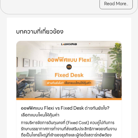
Read More..
desk and a comfortable chair Print,
copy, laminate paper Meeting room
Pantry-free coffee and tea Community
Location at 139 Pan Rd, Si Lom, Bang
Rak, Bangkok 10500 FLEXIBLE
บทความที่เกี่ยวข้อง
PACKAGES At Launchpad,…
ออฟฟิศแบบ Flexi vs Fixed Desk ต่างกันยังไง?
เลือกแบบไหนให้คุ้มค่า
การบริหารจัดการต้นทุนคงที่ (Fixed Cost) ควบคู่ไปกับการ
รักษาบรรยากาศการทำงานที่ส่งเสริมประสิทธิภาพของทีมงาน
ถือเป็นโจทย์ใหญ่ที่เจ้าของธุรกิจและผู้ก่อตั้งสตาร์ทอัพต้อง