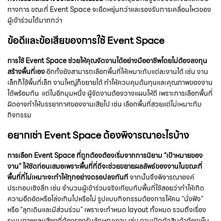
ทางการ ขณะที่ Event Space จะยืดหยุ่นกว่าและรองรับการเคลื่อนไหวของ
ผู้เข้าร่วมได้มากกว่า
ข้อดีและข้อเสียของการใช้ Event Space
การใช้ Event Space ช่วยให้คุณจัดงานได้อย่างมืออาชีพโดยไม่ต้องลงทุน
สร้างพื้นที่เอง
อีกทั้งยังสามารถเลือกพื้นที่ให้เหมาะกับแต่ละงานได้ เช่น งาน
เล็กก็ใช้พื้นที่เล็ก งานใหญ่ก็ขยายได้ ทำให้ควบคุมต้นทุนและคุณภาพของงาน
ได้พร้อมกัน แต่ในอีกมุมหนึ่ง ผู้จัดงานต้องวางแผนให้ดี เพราะการเลือกพื้นที่
ผิดอาจทำให้บรรยากาศของงานเสียไป เช่น เลือกพื้นที่สวยแต่ไม่เหมาะกับ
กิจกรรม
อยากเช่า Event Space ต้องพิจารณาอะไรบ้าง
การเลือก Event Space ที่ถูกต้องต้องเริ่มจากการนิยาม “เป้าหมายของ
งาน” ให้ชัดก่อนเสมอเพราะพื้นที่ที่ดีจะช่วยขยายผลลัพธ์ของงานในขณะที่
พื้นที่ที่ไม่เหมาะจะทำให้ทุกอย่างดรอปลงทันที
จากนั้นจึงพิจารณาองค์
ประกอบเชิงลึก เช่น จำนวนผู้เข้าร่วมจริงเทียบกับพื้นที่ใช้สอยว่าทำให้เกิด
ความอึดอัดหรือโล่งเกินไปหรือไม่ รูปแบบกิจกรรมต้องการให้คน “นั่งฟัง”
หรือ “ลุกเดินและมีส่วนร่วม” เพราะจะกำหนด layout ทั้งหมด รวมถึงเรื่อง
ระบบภาพและเสียงที่ต้องรองรับลักษณะงาน เช่น งานเปิดตัวสินค้าต้องเห็น