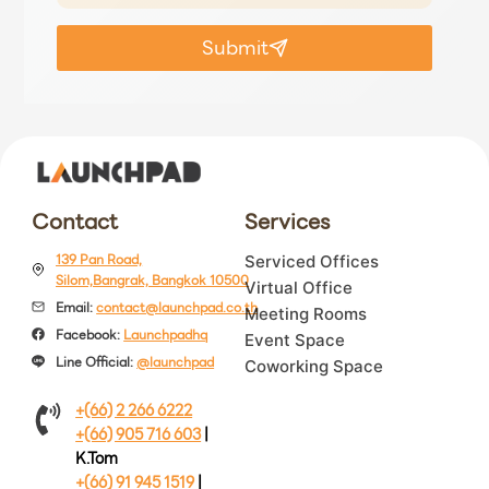
Submit
Contact
Services
139 Pan Road,
Serviced Offices
Silom,Bangrak, Bangkok 10500
Virtual Office
Email:
contact@launchpad.co.th
Meeting Rooms
Facebook:
Launchpadhq
Event Space
Line Official:
@launchpad
Coworking Space
+(66) 2 266 6222
+(66) 905 716 603
|
K.Tom
+(66) 91 945 1519
|