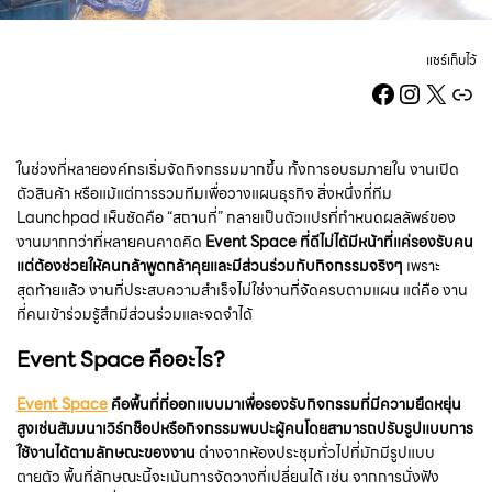
แชร์เก็บไว้
Facebook
Instag
X
Lin
ในช่วงที่หลายองค์กรเริ่มจัดกิจกรรมมากขึ้น ทั้งการอบรมภายใน งานเปิด
ตัวสินค้า หรือแม้แต่การรวมทีมเพื่อวางแผนธุรกิจ สิ่งหนึ่งที่ทีม
Launchpad เห็นชัดคือ “สถานที่” กลายเป็นตัวแปรที่กำหนดผลลัพธ์ของ
งานมากกว่าที่หลายคนคาดคิด
Event Space ที่ดีไม่ได้มีหน้าที่แค่รองรับคน
แต่ต้องช่วยให้คนกล้าพูดกล้าคุยและมีส่วนร่วมกับกิจกรรมจริงๆ
เพราะ
สุดท้ายแล้ว งานที่ประสบความสำเร็จไม่ใช่งานที่จัดครบตามแผน แต่คือ งาน
ที่คนเข้าร่วมรู้สึกมีส่วนร่วมและจดจำได้
Event Space คืออะไร?
Event Space
คือพื้นที่ที่ออกแบบมาเพื่อรองรับกิจกรรมที่มีความยืดหยุ่น
สูงเช่นสัมมนาเวิร์กช็อปหรือกิจกรรมพบปะผู้คนโดยสามารถปรับรูปแบบการ
ใช้งานได้ตามลักษณะของงาน
ต่างจากห้องประชุมทั่วไปที่มักมีรูปแบบ
ตายตัว พื้นที่ลักษณะนี้จะเน้นการจัดวางที่เปลี่ยนได้ เช่น จากการนั่งฟัง