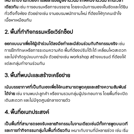
เหมาะกับงานที่ต้องการสื่อสารข้อมูลจำนวนมากให้คนจำนวนมากในเวลา
เดียวกัน
เช่น การอบรมหรือการบรรยาย โดยจะเน้นการมองเห็นชัดและได้ยิน
ทั่วถึงทั้งห้อง ตัวอย่างเช่น งานอบรมพนักงานใหม่ ที่ต้องให้ทุกคนเข้าใจ
เนื้อหาเหมือนกัน
2.
พื้นที่ทำกิจกรรมหรือเวิร์กช็อป
ออกแบบมาเพื่อให้ผู้เข้าร่วมได้ลงมือทำและมีส่วนร่วมกับกิจกรรมจริง
เช่น
การฝึกทักษะหรือการระดมความคิด พื้นที่ต้องปรับโต๊ะได้ เคลื่อนไหวสะดวก
และไม่จำกัดรูปแบบการนั่ง ตัวอย่างเช่น workshop สร้างแบรนด์ ที่ต้องให้
แต่ละกลุ่มทำงานร่วมกัน
3.
พื้นที่พบปะและสร้างเครือข่าย
เน้นบรรยากาศที่เป็นกันเองเพื่อให้คนสามารถพูดคุยและสร้างความสัมพันธ์
ได้ง่าย
เช่น งานพบปะลูกค้า หรืองานรวมกลุ่มผู้ประกอบการ โดยพื้นที่จะเปิด
เดินสะดวก และไม่มีจุดศูนย์กลางตายตัว
4.
พื้นที่อเนกประสงค์
เป็นพื้นที่ที่สามารถรองรับหลายกิจกรรมในงานเดียวเช่นมีทั้งการพูดบนเวที
และการทำกิจกรรมกลุ่มในพื้นที่เดียวกัน
เหมาะกับงานที่มีหลายช่วง เช่น เริ่ม