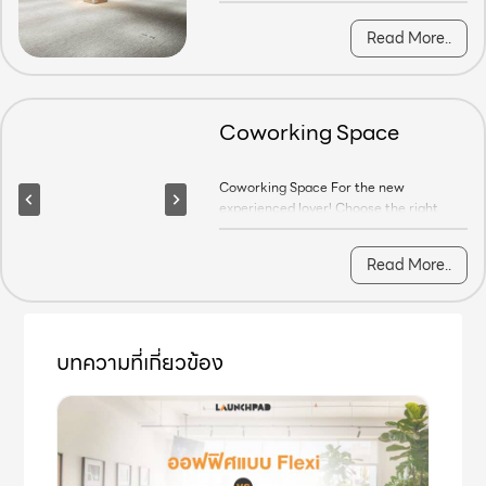
ongoing events. We offer garden zones
with a maximum capacity of 100 people.
Read More..
This zone has a range of seating, a
projector, and microphones and will be
prepared for you in advance. Location at
139 Pan Rd, Si Lom, Bang Rak, Bangkok
Coworking Space
10500…
Coworking Space For the new experienc
Coworking Space For the new
experienced lover! Choose the right
cover every time in the creative area
Show More
and garden zone ​ ​ High-speed wifi Large
Read More..
desk and a comfortable chair Print,
copy, laminate paper Meeting room
Pantry-free coffee and tea Community
Location at 139 Pan Rd, Si Lom, Bang
Rak, Bangkok 10500 FLEXIBLE
บทความที่เกี่ยวข้อง
PACKAGES At Launchpad,…